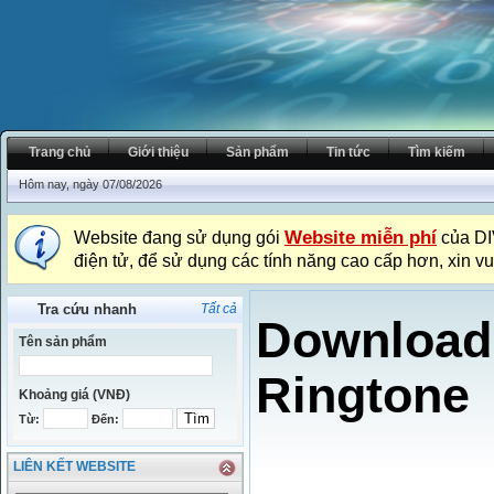
Trang chủ
Giới thiệu
Sản phẩm
Tin tức
Tìm kiếm
Hôm nay, ngày 07/08/2026
Website miễn phí
Website đang sử dụng gói
của DI
điện tử, để sử dụng các tính năng cao cấp hơn, xin vu
Tra cứu nhanh
Tất cả
Download 
Tên sản phẩm
Ringtone
Khoảng giá (VNĐ)
Từ:
Đến:
LIÊN KẾT WEBSITE