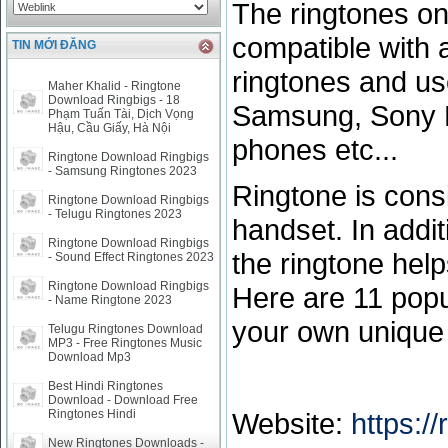
The ringtones on
compatible with 
TIN MỚI ĐĂNG
ringtones and u
Maher Khalid - Ringtone
Download Ringbigs - 18
Samsung, Sony E
Phạm Tuấn Tài, Dịch Vọng
Hậu, Cầu Giấy, Hà Nội
phones etc...
Ringtone Download Ringbigs
- Samsung Ringtones 2023
Ringtone is cons
Ringtone Download Ringbigs
- Telugu Ringtones 2023
handset. In addit
Ringtone Download Ringbigs
the ringtone hel
- Sound Effect Ringtones 2023
Ringtone Download Ringbigs
Here are 11 popu
- Name Ringtone 2023
your own unique 
Telugu Ringtones Download
MP3 - Free Ringtones Music
Download Mp3
Best Hindi Ringtones
Download - Download Free
Website:
https:/
Ringtones Hindi
New Ringtones Downloads -