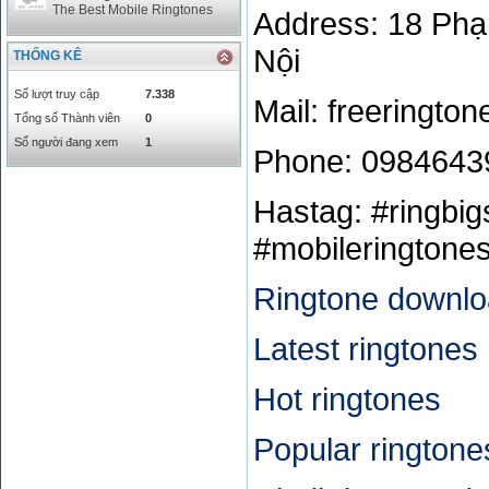
The Best Mobile Ringtones
Address: 18 Phạ
Nội
THỐNG KÊ
Số lượt truy cập
7.338
Mail: freeringt
Tổng số Thành viên
0
Số người đang xem
1
Phone: 0984643
Hastag: #ringbig
#mobileringtones
Ringtone downl
Latest ringtones
Hot ringtones
Popular ringtone