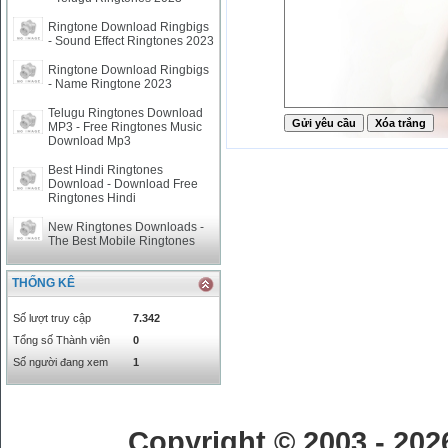
Ringtone Download Ringbigs
- Sound Effect Ringtones 2023
Ringtone Download Ringbigs
- Name Ringtone 2023
Telugu Ringtones Download
MP3 - Free Ringtones Music
Download Mp3
Best Hindi Ringtones
Download - Download Free
Ringtones Hindi
New Ringtones Downloads -
The Best Mobile Ringtones
THỐNG KÊ
Số lượt truy cập
7.342
Tổng số Thành viên
0
Số người đang xem
1
Copyright © 2003 - 20