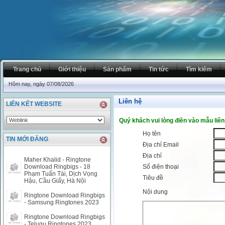
Trang chủ
Giới thiệu
Sản phẩm
Tin tức
Tìm kiếm
Hôm nay, ngày 07/08/2026
Liên hệ
LIÊN KẾT WEBSITE
Quý khách vui lòng điền vào mẫu liên
Họ tên
TIN MỚI ĐĂNG
Địa chỉ Email
Địa chỉ
Maher Khalid - Ringtone
Download Ringbigs - 18
Số điện thoại
Phạm Tuấn Tài, Dịch Vọng
Tiêu đề
Hậu, Cầu Giấy, Hà Nội
Nội dung
Ringtone Download Ringbigs
- Samsung Ringtones 2023
Ringtone Download Ringbigs
- Telugu Ringtones 2023